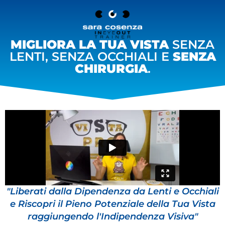
MIGLIORA LA TUA VISTA
SENZA
LENTI, SENZA OCCHIALI E
SENZA
CHIRURGIA
.
"Liberati dalla Dipendenza da Lenti e Occhiali
e Riscopri il Pieno Potenziale della Tua Vista
raggiungendo l'Indipendenza Visiva"