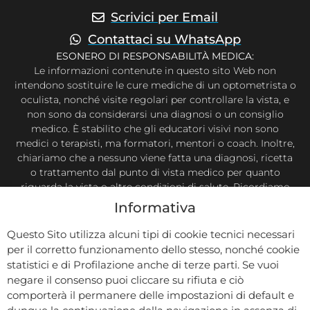
Scrivici per Email
Contattaci su WhatsApp
ESONERO DI RESPONSABILITÀ MEDICA:
Le informazioni contenute in questo sito Web non
intendono sostituire le cure mediche di un optometrista o
oculista, nonché visite regolari per controllare la vista, e
non sono da considerarsi una diagnosi o un consiglio
medico. È stabilito che gli educatori visivi non sono
medici o terapisti, ma formatori, mentori o coach. Inoltre,
chiariamo che a nessuno viene fatta una diagnosi, ricetta
o trattamento dal punto di vista medico per quanto
riguarda la vista o altre condizioni di salute. Ricordiamo
che è possibile controllare la propria vista in qualsiasi
Informativa
momento secondo la propria necessità. Questo sito Web
e le informazioni ivi contenute hanno lo scopo di
Questo Sito utilizza alcuni tipi di cookie tecnici necessari
condividere le conoscenze e le informazioni tratte dalla
per il corretto funzionamento dello stesso, nonché cookie
ricerca e dall’esperienza di Sara Cosenza, Eye Trainer
statistici e di Profilazione anche di terze parti. Se vuoi
riconosciuta dal CONACREIS, e degli esperti che hanno
negare il consenso puoi cliccare su rifiuta e ciò
contribuito. Ti invitiamo a prendere decisioni riguardanti
comporterà il permanere delle impostazioni di default e
la tua vista in base alle tue conoscenze e in collaborazione