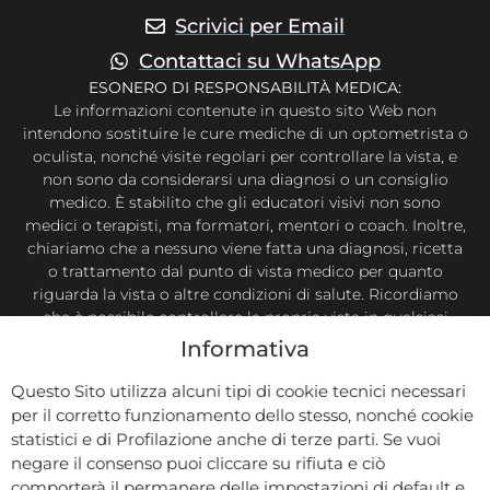
Scrivici per Email
Contattaci su WhatsApp
ESONERO DI RESPONSABILITÀ MEDICA:
Le informazioni contenute in questo sito Web non
intendono sostituire le cure mediche di un optometrista o
oculista, nonché visite regolari per controllare la vista, e
non sono da considerarsi una diagnosi o un consiglio
medico. È stabilito che gli educatori visivi non sono
medici o terapisti, ma formatori, mentori o coach. Inoltre,
chiariamo che a nessuno viene fatta una diagnosi, ricetta
o trattamento dal punto di vista medico per quanto
riguarda la vista o altre condizioni di salute. Ricordiamo
che è possibile controllare la propria vista in qualsiasi
momento secondo la propria necessità. Questo sito Web
Informativa
e le informazioni ivi contenute hanno lo scopo di
condividere le conoscenze e le informazioni tratte dalla
Questo Sito utilizza alcuni tipi di cookie tecnici necessari
ricerca e dall’esperienza di Sara Cosenza, Eye Trainer
per il corretto funzionamento dello stesso, nonché cookie
riconosciuta dal CONACREIS, e degli esperti che hanno
statistici e di Profilazione anche di terze parti. Se vuoi
contribuito. Ti invitiamo a prendere decisioni riguardanti
negare il consenso puoi cliccare su rifiuta e ciò
la tua vista in base alle tue conoscenze e in collaborazione
comporterà il permanere delle impostazioni di default e