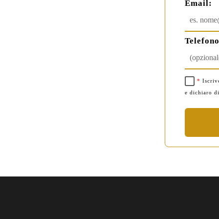
Email:
Telefono
*
Iscriv
e dichiaro d