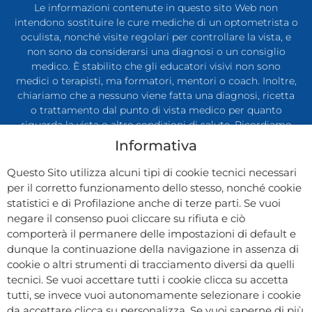
Le informazioni contenute in questo sito Web non
intendono sostituire le cure mediche di un optometrista o
oculista, nonché visite regolari per controllare la vista, e
non sono da considerarsi una diagnosi o un consiglio
medico. È stabilito che gli educatori visivi non sono
medici o terapisti, ma formatori, mentori o coach. Inoltre,
chiariamo che a nessuno viene fatta una diagnosi, ricetta
o trattamento dal punto di vista medico per quanto
riguarda la vista o altre condizioni di salute. Ricordiamo
che è possibile controllare la propria vista in qualsiasi
Informativa
momento secondo la propria necessità. Questo sito Web
e le informazioni ivi contenute hanno lo scopo di
Questo Sito utilizza alcuni tipi di cookie tecnici necessari
condividere le conoscenze e le informazioni tratte dalla
per il corretto funzionamento dello stesso, nonché cookie
ricerca e dall’esperienza di Sara Cosenza, Eye Trainer
statistici e di Profilazione anche di terze parti. Se vuoi
riconosciuta dal CONACREIS, e degli esperti che hanno
negare il consenso puoi cliccare su rifiuta e ciò
contribuito. Ti invitiamo a prendere decisioni riguardanti
comporterà il permanere delle impostazioni di default e
la tua vista in base alle tue conoscenze e in collaborazione
dunque la continuazione della navigazione in assenza di
con un professionista qualificato della salute degli occhi.
cookie o altri strumenti di tracciamento diversi da quelli
Leggi di più!
tecnici. Se vuoi accettare tutti i cookie clicca su accetta
Privacy Policy
Cookie Policy
Disclaimer
tutti, se invece vuoi autonomamente selezionare i cookie
da accettare clicca su personalizza. Se vuoi saperne di più